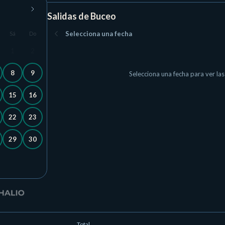
Salidas de Buceo
Selecciona una fecha
Sá
Do
1
2
8
9
Selecciona una fecha para ver las
15
16
22
23
29
30
Total