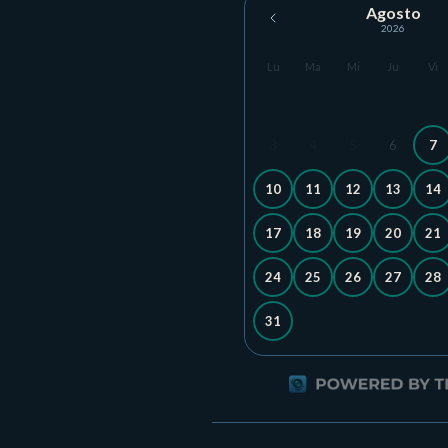
Agosto
2026
Lu
Ma
Mi
Ju
Vi
3
4
5
6
7
10
11
12
13
14
17
18
19
20
21
24
25
26
27
28
31