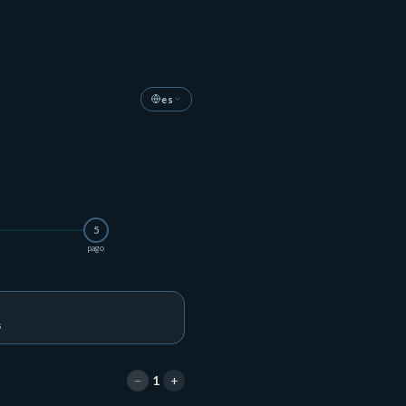
es
5
pago
s
−
+
1